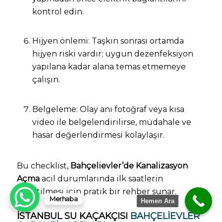
kontrol edin.
Hijyen önlemi: Taşkın sonrası ortamda
hijyen riski vardır; uygun dezenfeksiyon
yapılana kadar alana temas etmemeye
çalışın.
Belgeleme: Olay anı fotoğraf veya kısa
video ile belgelendirilirse, müdahale ve
hasar değerlendirmesi kolaylaşır.
Bu checklist,
Bahçelievler’de Kanalizasyon
Açma
acil durumlarında ilk saatlerin
yönetilmesi için pratik bir rehber sunar.
Merhaba
Hemen Ara
İSTANBUL SU KAÇAKÇISI
BAHÇELIEVLER