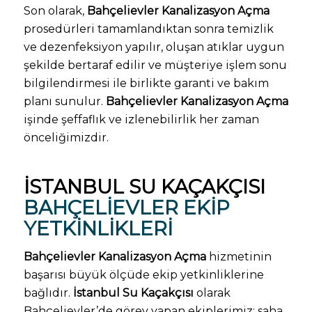
Son olarak,
Bahçelievler Kanalizasyon Açma
prosedürleri tamamlandıktan sonra temizlik
ve dezenfeksiyon yapılır, oluşan atıklar uygun
şekilde bertaraf edilir ve müşteriye işlem sonu
bilgilendirmesi ile birlikte garanti ve bakım
planı sunulur.
Bahçelievler Kanalizasyon Açma
işinde şeffaflık ve izlenebilirlik her zaman
önceliğimizdir.
İSTANBUL SU KAÇAKÇISI
BAHÇELIEVLER EKIP
YETKINLIKLERI
Bahçelievler Kanalizasyon Açma
hizmetinin
başarısı büyük ölçüde ekip yetkinliklerine
bağlıdır.
İstanbul Su Kaçakçısı
olarak
Bahçelievler’de görev yapan ekiplerimiz; saha