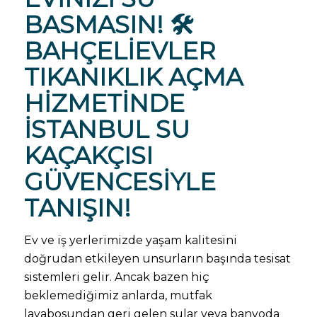
BASMASIN! 🛠️
BAHÇELIEVLER
TIKANIKLIK AÇMA
HIZMETINDE
İSTANBUL SU
KAÇAKÇISI
GÜVENCESIYLE
TANIŞIN!
Ev ve iş yerlerimizde yaşam kalitesini
doğrudan etkileyen unsurların başında tesisat
sistemleri gelir. Ancak bazen hiç
beklemediğimiz anlarda, mutfak
lavabosundan geri gelen sular veya banyoda