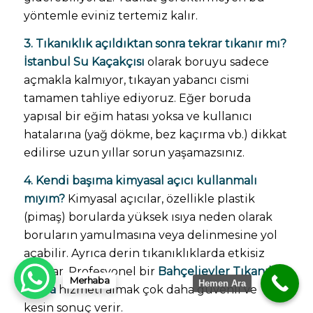
yöntemle eviniz tertemiz kalır.
3. Tıkanıklık açıldıktan sonra tekrar tıkanır mı?
İstanbul Su Kaçakçısı
olarak boruyu sadece
açmakla kalmıyor, tıkayan yabancı cismi
tamamen tahliye ediyoruz. Eğer boruda
yapısal bir eğim hatası yoksa ve kullanıcı
hatalarına (yağ dökme, bez kaçırma vb.) dikkat
edilirse uzun yıllar sorun yaşamazsınız.
4. Kendi başıma kimyasal açıcı kullanmalı
mıyım?
Kimyasal açıcılar, özellikle plastik
(pimaş) borularda yüksek ısıya neden olarak
boruların yamulmasına veya delinmesine yol
açabilir. Ayrıca derin tıkanıklıklarda etkisiz
kalırlar. Profesyonel bir
Bahçelievler Tıkanıklık
Merhaba
Hemen Ara
Açma
hizmeti almak çok daha güvenli ve
kesin sonuç verir.