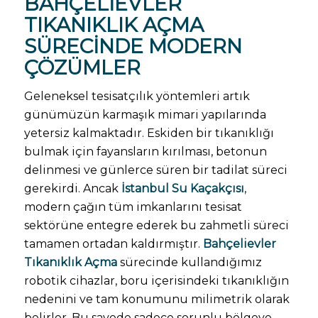
BAHÇELIEVLER
TIKANIKLIK AÇMA
SÜRECINDE MODERN
ÇÖZÜMLER
Geleneksel tesisatçılık yöntemleri artık
günümüzün karmaşık mimari yapılarında
yetersiz kalmaktadır. Eskiden bir tıkanıklığı
bulmak için fayansların kırılması, betonun
delinmesi ve günlerce süren bir tadilat süreci
gerekirdi. Ancak
İstanbul Su Kaçakçısı
,
modern çağın tüm imkanlarını tesisat
sektörüne entegre ederek bu zahmetli süreci
tamamen ortadan kaldırmıştır.
Bahçelievler
Tıkanıklık Açma
sürecinde kullandığımız
robotik cihazlar, boru içerisindeki tıkanıklığın
nedenini ve tam konumunu milimetrik olarak
belirler. Bu sayede sadece sorunlu bölgeye