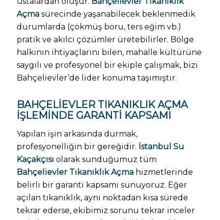
ustalardan oluşur.
Bahçelievler Tıkanıklık
Açma
sürecinde yaşanabilecek beklenmedik
durumlarda (çökmüş boru, ters eğim vb.)
pratik ve akılcı çözümler üretebilirler. Bölge
halkının ihtiyaçlarını bilen, mahalle kültürüne
saygılı ve profesyonel bir ekiple çalışmak, bizi
Bahçelievler’de lider konuma taşımıştır.
BAHÇELIEVLER TIKANIKLIK AÇMA
İŞLEMINDE GARANTI KAPSAMI
Yapılan işin arkasında durmak,
profesyonelliğin bir gereğidir.
İstanbul Su
Kaçakçısı
olarak sunduğumuz tüm
Bahçelievler Tıkanıklık Açma
hizmetlerinde
belirli bir garanti kapsamı sunuyoruz. Eğer
açılan tıkanıklık, aynı noktadan kısa sürede
tekrar ederse, ekibimiz sorunu tekrar inceler