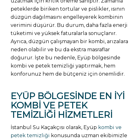
uzatmak için kritik öneme sahiptir. Zamanla
peteklerde biriken tortular ve pislikler, ısının
düzgün dağılmasını engelleyerek kombinin
verimini düşürür. Bu durum, daha fazla enerji
tüketimi ve yüksek faturalarla sonuçlanır.
Ayrıca, düzgün çalışmayan bir kombi, arızalara
neden olabilir ve bu da ekstra masraflar
doğurur. İşte bu nedenle, Eyüp bölgesinde
kombi ve petek temizliği yaptırmak, hem
konforunuz hem de bütçeniz için önemlidir.
EYÜP BÖLGESINDE EN İYI
KOMBI VE PETEK
TEMIZLIĞI
HIZMETLERI
İstanbul Su Kaçakçısı olarak, Eyüp
kombi ve
petek temizliği
konusunda uzman ekibimizle