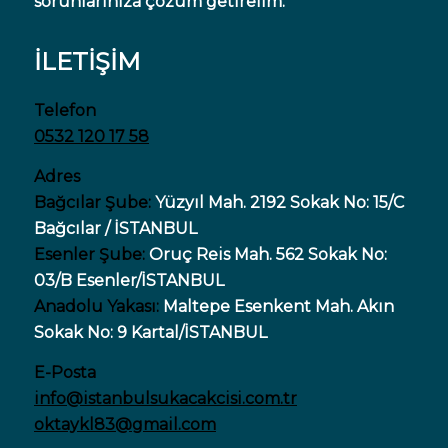
sorunlarınıza çözüm getirelim.
İLETİŞİM
Telefon
0532 120 17 58
Adres
Bağcılar Şube:
Yüzyıl Mah. 2192 Sokak No: 15/C
Bağcılar / İSTANBUL
Esenler Şube:
Oruç Reis Mah. 562 Sokak No:
03/B Esenler/İSTANBUL
Anadolu Yakası:
Maltepe Esenkent Mah. Akın
Sokak No: 9 Kartal/İSTANBUL
E-Posta
info@istanbulsukacakcisi.com.tr
oktaykl83@gmail.com