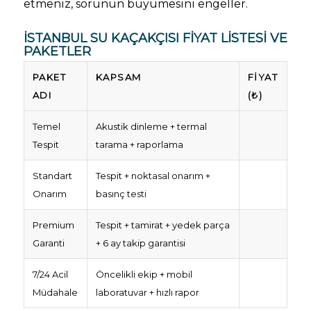
etmeniz, sorunun büyümesini engeller.
İSTANBUL SU KAÇAKÇISI FIYAT LISTESI VE
PAKETLER
PAKET
KAPSAM
FIYAT
ADI
(₺)
Temel
Akustik dinleme + termal
Tespit
tarama + raporlama
Standart
Tespit + noktasal onarım +
Onarım
basınç testi
Premium
Tespit + tamirat + yedek parça
Garanti
+ 6 ay takip garantisi
7/24 Acil
Öncelikli ekip + mobil
Müdahale
laboratuvar + hızlı rapor