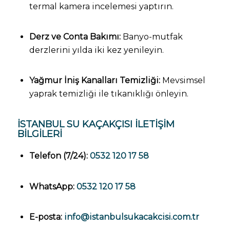
termal kamera incelemesi yaptırın.
Derz ve Conta Bakımı:
Banyo-mutfak
derzlerini yılda iki kez yenileyin.
Yağmur İniş Kanalları Temizliği:
Mevsimsel
yaprak temizliği ile tıkanıklığı önleyin.
İSTANBUL SU KAÇAKÇISI İLETIŞIM
BILGILERI
Telefon (7/24):
0532 120 17 58
WhatsApp:
0532 120 17 58
E-posta:
info@istanbulsukacakcisi.com.tr