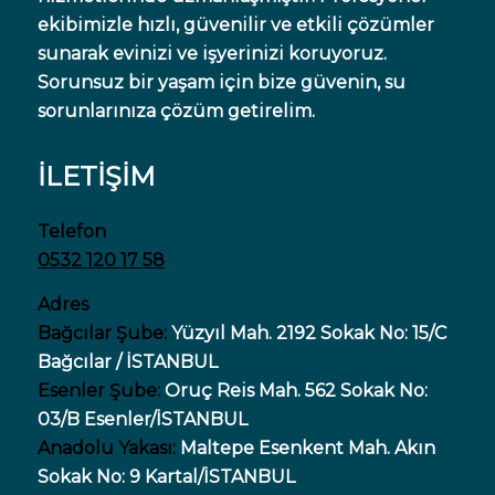
ekibimizle hızlı, güvenilir ve etkili çözümler
sunarak evinizi ve işyerinizi koruyoruz.
Sorunsuz bir yaşam için bize güvenin, su
sorunlarınıza çözüm getirelim.
İLETİŞİM
Telefon
0532 120 17 58
Adres
Bağcılar Şube:
Yüzyıl Mah. 2192 Sokak No: 15/C
Bağcılar / İSTANBUL
Esenler Şube:
Oruç Reis Mah. 562 Sokak No:
03/B Esenler/İSTANBUL
Anadolu Yakası:
Maltepe Esenkent Mah. Akın
Sokak No: 9 Kartal/İSTANBUL