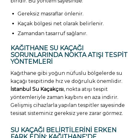
biridir. Bu yöntem sayesinde:
Gereksiz masraflar önlenir.
Kaçak bölgesi net olarak belirlenir.
Zamandan tasarruf sağlanır.
KAĞITHANE SU KAÇAĞI
SORUNLARINDA NOKTA ATIŞI TESPIT
YÖNTEMLERI
Kağıthane gibi yoğun nüfuslu bölgelerde su
kaçağı tespitinde hız ve doğruluk önemlidir.
İstanbul Su Kaçakçısı
, nokta atışı tespit
yöntemleriyle zaman kaybını en aza indirir.
Gelişmiş cihazlarla yapılan tespitler sayesinde
tesisat sisteminiz gereksiz yere zarar görmez.
SU KAÇAĞI BELIRTILERINI ERKEN
FARK EDIN: KAĞITHANE’DE