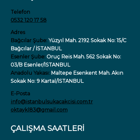
Telefon
0532 120 17 58
Adres
Bağcılar Şube:
Yüzyıl Mah. 2192 Sokak No: 15/C
Bağcılar / İSTANBUL
Esenler Şube:
Oruç Reis Mah. 562 Sokak No:
03/B Esenler/İSTANBUL
Anadolu Yakası:
Maltepe Esenkent Mah. Akın
Sokak No: 9 Kartal/İSTANBUL
E-Posta
info@istanbulsukacakcisi.com.tr
oktaykl83@gmail.com
ÇALIŞMA SAATLERİ