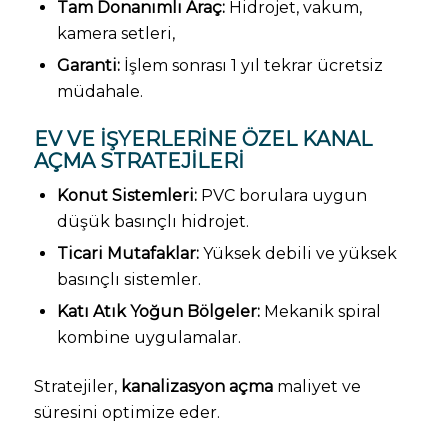
Tam Donanımlı Araç:
Hidrojet, vakum,
kamera setleri,
Garanti:
İşlem sonrası 1 yıl tekrar ücretsiz
müdahale.
EV VE İŞYERLERINE ÖZEL KANAL
AÇMA STRATEJILERI
Konut Sistemleri:
PVC borulara uygun
düşük basınçlı hidrojet.
Ticari Mutafaklar:
Yüksek debili ve yüksek
basınçlı sistemler.
Katı Atık Yoğun Bölgeler:
Mekanik spiral
kombine uygulamalar.
Stratejiler,
kanalizasyon açma
maliyet ve
süresini optimize eder.