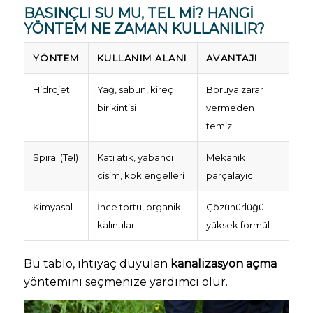
BASINÇLI SU MU, TEL MI? HANGI
YÖNTEM NE ZAMAN KULLANILIR?
YÖNTEM
KULLANIM ALANI
AVANTAJI
Hidrojet
Yağ, sabun, kireç
Boruya zarar
birikintisi
vermeden
temiz
Spiral (Tel)
Katı atık, yabancı
Mekanik
cisim, kök engelleri
parçalayıcı
Kimyasal
İnce tortu, organik
Çözünürlüğü
kalıntılar
yüksek formül
Bu tablo, ihtiyaç duyulan
kanalizasyon açma
yöntemini seçmenize yardımcı olur.