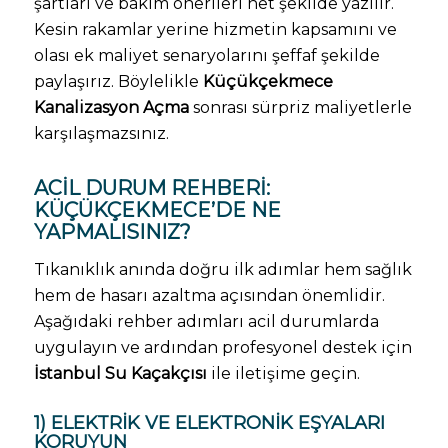
şartları ve bakım önerileri net şekilde yazılır.
Kesin rakamlar yerine hizmetin kapsamını ve
olası ek maliyet senaryolarını şeffaf şekilde
paylaşırız. Böylelikle
Küçükçekmece
Kanalizasyon Açma
sonrası sürpriz maliyetlerle
karşılaşmazsınız.
ACIL DURUM REHBERI:
KÜÇÜKÇEKMECE’DE NE
YAPMALISINIZ?
Tıkanıklık anında doğru ilk adımlar hem sağlık
hem de hasarı azaltma açısından önemlidir.
Aşağıdaki rehber adımları acil durumlarda
uygulayın ve ardından profesyonel destek için
İstanbul Su Kaçakçısı
ile iletişime geçin.
1) ELEKTRIK VE ELEKTRONIK EŞYALARI
KORUYUN