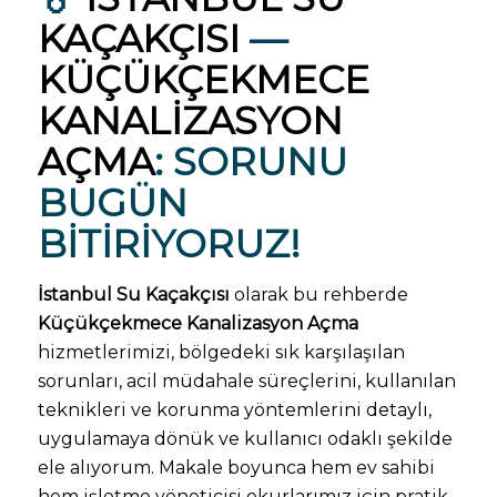
KAÇAKÇISI
—
KÜÇÜKÇEKMECE
KANALIZASYON
AÇMA
: SORUNU
BUGÜN
BITIRIYORUZ!
İstanbul Su Kaçakçısı
olarak bu rehberde
Küçükçekmece Kanalizasyon Açma
hizmetlerimizi, bölgedeki sık karşılaşılan
sorunları, acil müdahale süreçlerini, kullanılan
teknikleri ve korunma yöntemlerini detaylı,
uygulamaya dönük ve kullanıcı odaklı şekilde
ele alıyorum. Makale boyunca hem ev sahibi
hem işletme yöneticisi okurlarımız için pratik