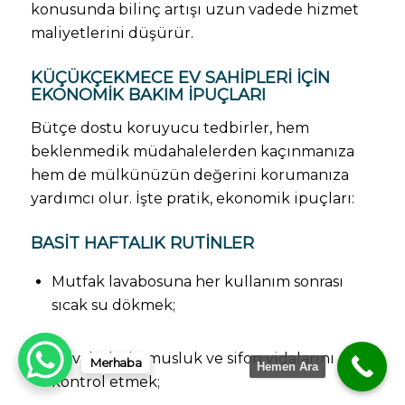
konusunda bilinç artışı uzun vadede hizmet
maliyetlerini düşürür.
KÜÇÜKÇEKMECE EV SAHIPLERI IÇIN
EKONOMIK BAKIM IPUÇLARI
Bütçe dostu koruyucu tedbirler, hem
beklenmedik müdahalelerden kaçınmanıza
hem de mülkünüzün değerini korumanıza
yardımcı olur. İşte pratik, ekonomik ipuçları:
BASIT HAFTALIK RUTINLER
Mutfak lavabosuna her kullanım sonrası
sıcak su dökmek;
Tuvaletlerin musluk ve sifon vidalarını
Merhaba
Hemen Ara
kontrol etmek;