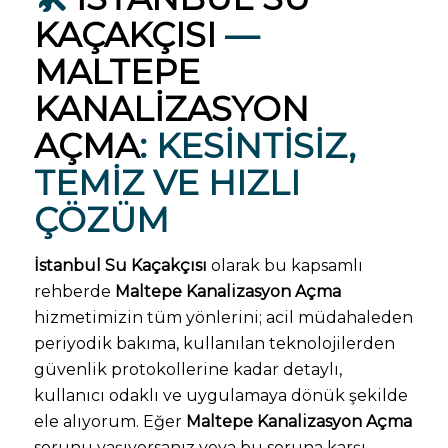
KAÇAKÇISI
—
MALTEPE
KANALIZASYON
AÇMA
: KESINTISIZ,
TEMIZ VE HIZLI
ÇÖZÜM
İstanbul Su Kaçakçısı
olarak bu kapsamlı
rehberde
Maltepe Kanalizasyon Açma
hizmetimizin tüm yönlerini; acil müdahaleden
periyodik bakıma, kullanılan teknolojilerden
güvenlik protokollerine kadar detaylı,
kullanıcı odaklı ve uygulamaya dönük şekilde
ele alıyorum. Eğer
Maltepe Kanalizasyon Açma
sorunu yaşıyorsanız veya bu soruna karşı