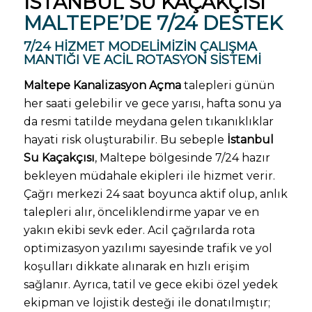
İSTANBUL SU KAÇAKÇISI
MALTEPE’DE 7/24 DESTEK
7/24 HIZMET MODELIMIZIN ÇALIŞMA
MANTIĞI VE ACIL ROTASYON SISTEMI
Maltepe Kanalizasyon Açma
talepleri günün
her saati gelebilir ve gece yarısı, hafta sonu ya
da resmi tatilde meydana gelen tıkanıklıklar
hayati risk oluşturabilir. Bu sebeple
İstanbul
Su Kaçakçısı
, Maltepe bölgesinde 7/24 hazır
bekleyen müdahale ekipleri ile hizmet verir.
Çağrı merkezi 24 saat boyunca aktif olup, anlık
talepleri alır, önceliklendirme yapar ve en
yakın ekibi sevk eder. Acil çağrılarda rota
optimizasyon yazılımı sayesinde trafik ve yol
koşulları dikkate alınarak en hızlı erişim
sağlanır. Ayrıca, tatil ve gece ekibi özel yedek
ekipman ve lojistik desteği ile donatılmıştır;