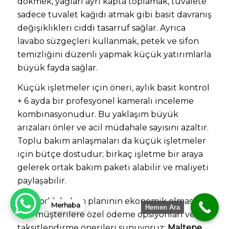
dökmek, yağları ayrı kapta toplamak, tuvalete
sadece tuvalet kağıdı atmak gibi basit davranış
değişiklikleri ciddi tasarruf sağlar. Ayrıca
lavabo süzgeçleri kullanmak, petek ve sifon
temizliğini düzenli yapmak küçük yatırımlarla
büyük fayda sağlar.
Küçük işletmeler için öneri, aylık basit kontrol
+ 6 ayda bir profesyonel kameralı inceleme
kombinasyonudur. Bu yaklaşım büyük
arızaları önler ve acil müdahale sayısını azaltır.
Toplu bakım anlaşmaları da küçük işletmeler
için bütçe dostudur; birkaç işletme bir araya
gelerek ortak bakım paketi alabilir ve maliyeti
paylaşabilir.
Periyodik bakım planının ekonomik olması
Merhaba
Hemen Ara
için müşterilere özel ödeme opsiyonları ve
taksitlendirme önerileri sunuyoruz;
Maltepe