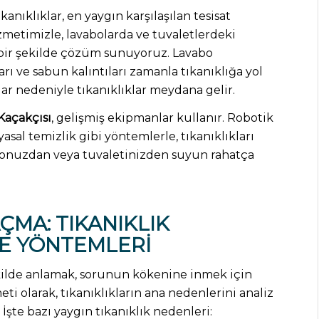
nıklıklar, en yaygın karşılaşılan tesisat
metimizle, lavabolarda ve tuvaletlerdeki
lı bir şekilde çözüm sunuyoruz. Lavabo
rı ve sabun kalıntıları zamanla tıkanıklığa yol
tlar nedeniyle tıkanıklıklar meydana gelir.
Kaçakçısı
, gelişmiş ekipmanlar kullanır. Robotik
asal temizlik gibi yöntemlerle, tıkanıklıkları
vabonuzdan veya tuvaletinizden suyun rahatça
ÇMA: TIKANIKLIK
E YÖNTEMLERI
ekilde anlamak, sorunun kökenine inmek için
ti olarak, tıkanıklıkların ana nedenlerini analiz
şte bazı yaygın tıkanıklık nedenleri: