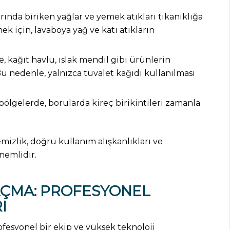
ında biriken yağlar ve yemek atıkları tıkanıklığa
mek için, lavaboya yağ ve katı atıkların
, kağıt havlu, ıslak mendil gibi ürünlerin
 Bu nedenle, yalnızca tuvalet kağıdı kullanılması
ölgelerde, borularda kireç birikintileri zamanla
emizlik, doğru kullanım alışkanlıkları ve
nemlidir.
AÇMA: PROFESYONEL
I
fesyonel bir ekip ve yüksek teknoloji