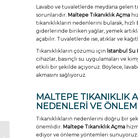
Lavabo ve tuvaletlerde meydana gelen tıka
sorunlarıdır.
Maltepe Tıkanıklık Açma
hiz
tıkanıklıkların nedenlerini bularak, hız
giderlerinde biriken yağlar, yemek artıkla
açabilir. Tuvaletlerde ise, atıklar ve kağı
Tıkanıklıkların çözümü için
İstanbul Su 
cihazlar, basınçlı su uygulamaları ve kimy
etkili bir şekilde açıyoruz. Böylece, la
akmasını sağlıyoruz.
MALTEPE TIKANIKLIK A
NEDENLERI VE ÖNLEM
Tıkanıklıkların nedenlerini doğru bir ş
önemlidir.
Maltepe Tıkanıklık Açma
hizme
ediyor ve önleme yöntemleri sunuyoruz. İ
Maltepe Su Kaçağı