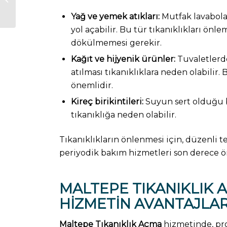
Tespiti
Yağ ve yemek atıkları:
Mutfak lavabolar
yol açabilir. Bu tür tıkanıklıkları önle
dökülmemesi gerekir.
Kağıt ve hijyenik ürünler:
Tuvaletlerde
atılması tıkanıklıklara neden olabilir.
önemlidir.
Kireç birikintileri:
Suyun sert olduğu b
tıkanıklığa neden olabilir.
Tıkanıklıkların önlenmesi için, düzenli t
periyodik bakım hizmetleri son derece ö
MALTEPE TIKANIKLIK 
HIZMETIN AVANTAJLAR
Maltepe Tıkanıklık Açma
hizmetinde, pro