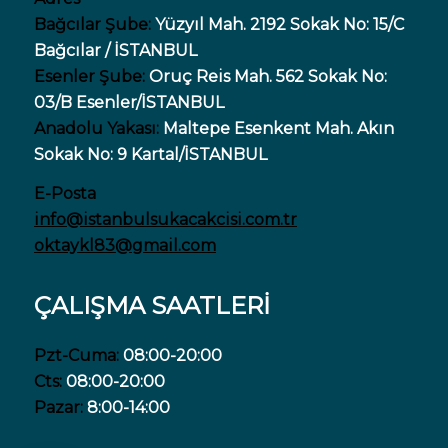
Bağcılar Şube:
Yüzyıl Mah. 2192 Sokak No: 15/C
Bağcılar / İSTANBUL
Esenler Şube:
Oruç Reis Mah. 562 Sokak No:
03/B Esenler/İSTANBUL
Anadolu Yakası:
Maltepe Esenkent Mah. Akın
Sokak No: 9 Kartal/İSTANBUL
E-Posta
info@istanbulsukacakcisi.com.tr
oktaykl83@gmail.com
ÇALIŞMA SAATLERİ
Pzt-Cuma:
08:00-20:00
Cts:
08:00-20:00
Pazar:
8:00-14:00