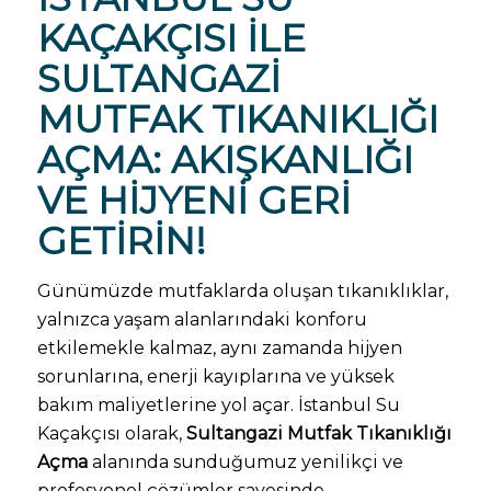
KAÇAKÇISI
ILE
SULTANGAZI
MUTFAK TIKANIKLIĞI
AÇMA: AKIŞKANLIĞI
VE HIJYENI GERI
GETIRIN!
Günümüzde mutfaklarda oluşan tıkanıklıklar,
yalnızca yaşam alanlarındaki konforu
etkilemekle kalmaz, aynı zamanda hijyen
sorunlarına, enerji kayıplarına ve yüksek
bakım maliyetlerine yol açar. İstanbul Su
Kaçakçısı olarak,
Sultangazi Mutfak Tıkanıklığı
Açma
alanında sunduğumuz yenilikçi ve
profesyonel çözümler sayesinde,