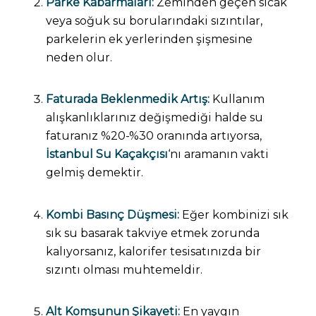
Parke Kabarmaları:
Zeminden geçen sıcak
veya soğuk su borularındaki sızıntılar,
parkelerin ek yerlerinden şişmesine
neden olur.
Faturada Beklenmedik Artış:
Kullanım
alışkanlıklarınız değişmediği halde su
faturanız %20-%30 oranında artıyorsa,
İstanbul Su Kaçakçısı
‘nı aramanın vakti
gelmiş demektir.
Kombi Basınç Düşmesi:
Eğer kombinizi sık
sık su basarak takviye etmek zorunda
kalıyorsanız, kalorifer tesisatınızda bir
sızıntı olması muhtemeldir.
Alt Komşunun Şikayeti:
En yaygın