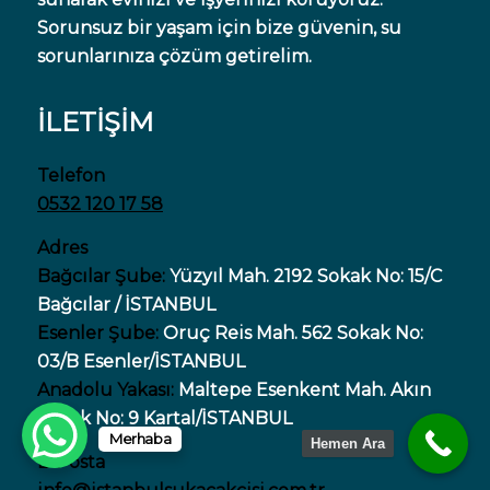
Sorunsuz bir yaşam için bize güvenin, su
sorunlarınıza çözüm getirelim.
İLETİŞİM
Telefon
0532 120 17 58
Adres
Bağcılar Şube:
Yüzyıl Mah. 2192 Sokak No: 15/C
Bağcılar / İSTANBUL
Esenler Şube:
Oruç Reis Mah. 562 Sokak No:
03/B Esenler/İSTANBUL
Anadolu Yakası:
Maltepe Esenkent Mah. Akın
Sokak No: 9 Kartal/İSTANBUL
Merhaba
Hemen Ara
E-Posta