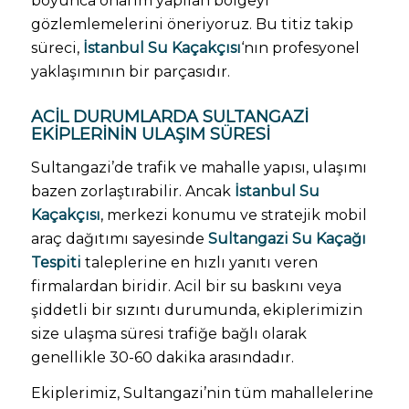
boyunca onarım yapılan bölgeyi
gözlemlemelerini öneriyoruz. Bu titiz takip
süreci,
İstanbul Su Kaçakçısı
‘nın profesyonel
yaklaşımının bir parçasıdır.
ACIL DURUMLARDA SULTANGAZI
EKIPLERININ ULAŞIM SÜRESI
Sultangazi’de trafik ve mahalle yapısı, ulaşımı
bazen zorlaştırabilir. Ancak
İstanbul Su
Kaçakçısı
, merkezi konumu ve stratejik mobil
araç dağıtımı sayesinde
Sultangazi Su Kaçağı
Tespiti
taleplerine en hızlı yanıtı veren
firmalardan biridir. Acil bir su baskını veya
şiddetli bir sızıntı durumunda, ekiplerimizin
size ulaşma süresi trafiğe bağlı olarak
genellikle 30-60 dakika arasındadır.
Ekiplerimiz, Sultangazi’nin tüm mahallelerine