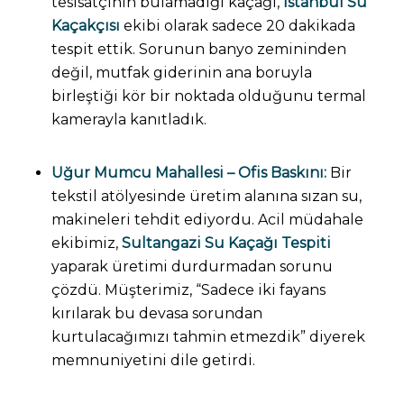
tesisatçının bulamadığı kaçağı,
İstanbul Su
Kaçakçısı
ekibi olarak sadece 20 dakikada
tespit ettik. Sorunun banyo zemininden
değil, mutfak giderinin ana boruyla
birleştiği kör bir noktada olduğunu termal
kamerayla kanıtladık.
Uğur Mumcu Mahallesi – Ofis Baskını:
Bir
tekstil atölyesinde üretim alanına sızan su,
makineleri tehdit ediyordu. Acil müdahale
ekibimiz,
Sultangazi Su Kaçağı Tespiti
yaparak üretimi durdurmadan sorunu
çözdü. Müşterimiz, “Sadece iki fayans
kırılarak bu devasa sorundan
kurtulacağımızı tahmin etmezdik” diyerek
memnuniyetini dile getirdi.